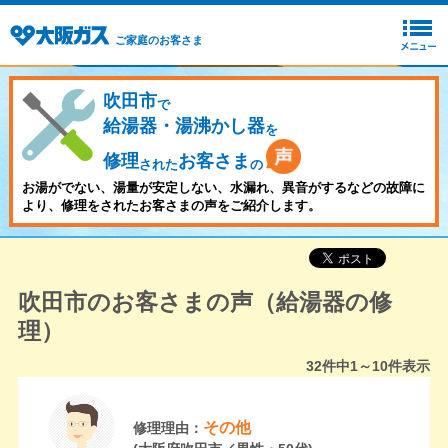
ご家庭のお客さま
吹田市
で
給湯器・湯沸かし器
を
修理
お客さま
された
の
お湯がでない、湯量が安定しない、水漏れ、異音がするなどの故障に
より、修理をされたお客さまの声をご紹介します。
吹田市のお客さまの声（給湯器の修
理）
32
件中
1～10
件表示
その他
修理理由：