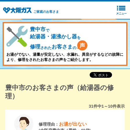
ご家庭のお客さま
豊中市
で
給湯器・湯沸かし器
を
修理
お客さま
された
の
お湯がでない、湯量が安定しない、水漏れ、異音がするなどの故障に
より、修理をされたお客さまの声をご紹介します。
豊中市のお客さまの声（給湯器の修
理）
31
件中
1～10
件表示
お湯が出ない
修理理由：