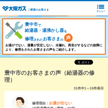
ご家庭のお客さま
豊中市
で
給湯器・湯沸かし器
を
修理
お客さま
された
の
お湯がでない、湯量が安定しない、水漏れ、異音がするなどの故障に
より、修理をされたお客さまの声をご紹介します。
豊中市のお客さまの声（給湯器の修
理）
31
件中
1～10
件表示
お湯が出ない
修理理由：