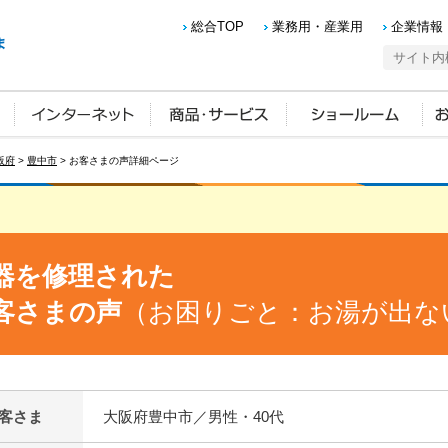
総合TOP
業務用・産業用
企業情報
阪府
>
豊中市
> お客さまの声詳細ページ
器を修理された
客さまの声
（お困りごと：お湯が出な
客さま
大阪府豊中市／男性・40代