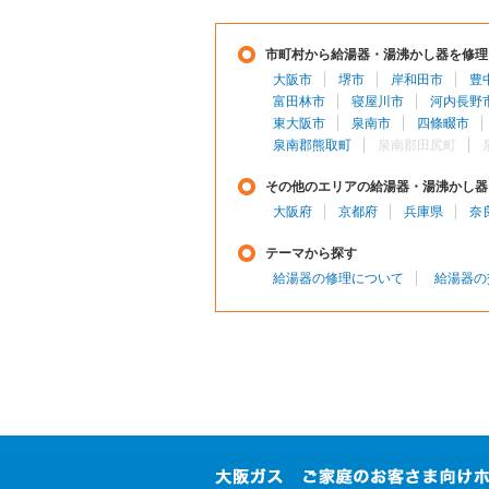
市町村から給湯器・湯沸かし器を修理
大阪市
堺市
岸和田市
豊
富田林市
寝屋川市
河内長野
東大阪市
泉南市
四條畷市
泉南郡熊取町
泉南郡田尻町
その他のエリアの給湯器・湯沸かし器
大阪府
京都府
兵庫県
奈
テーマから探す
給湯器の修理について
給湯器の