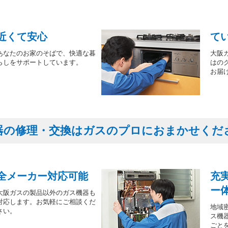
近くて安心
て
あなたのお家のそばで、快適な暮
大阪
らしをサポートしています。
はの
お届
器の修理・交換はガスのプロにおまかせくだ
全メーカー対応可能
充
ー
大阪ガスの製品以外のガス機器も
対応します。お気軽にご相談くだ
地域
さい。
ス機
ごと