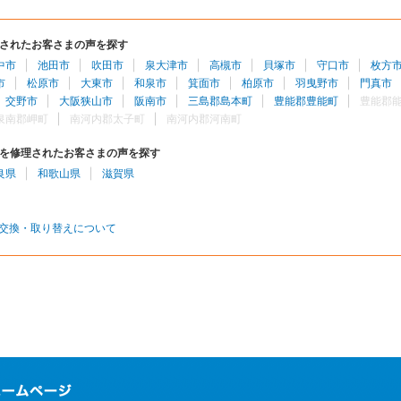
されたお客さまの声を探す
中市
池田市
吹田市
泉大津市
高槻市
貝塚市
守口市
枚方
市
松原市
大東市
和泉市
箕面市
柏原市
羽曳野市
門真市
交野市
大阪狭山市
阪南市
三島郡島本町
豊能郡豊能町
豊能郡
泉南郡岬町
南河内郡太子町
南河内郡河南町
を修理されたお客さまの声を探す
良県
和歌山県
滋賀県
交換・取り替えについて