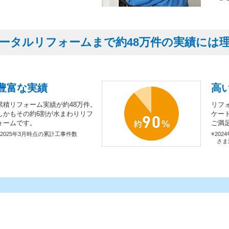
ータルリフォームまで約48万件の実績には
豊富な実績
高
累積リフォーム実績が約48万件。
リフ
しかもその約6割が水まわりリフ
ケー
ォームです。
ご満
※2025年3月時点の累計工事件数
※202
さま