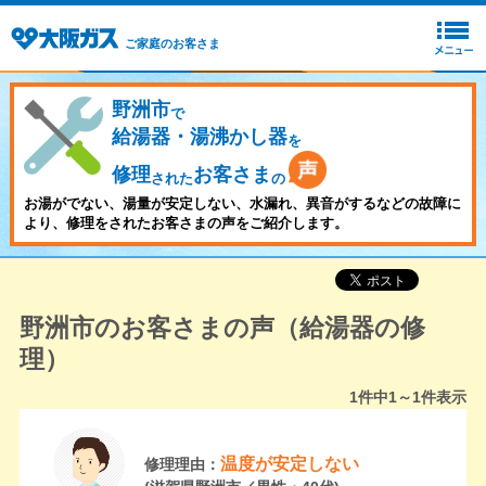
ご家庭のお客さま
野洲市
で
給湯器・湯沸かし器
を
修理
お客さま
された
の
お湯がでない、湯量が安定しない、水漏れ、異音がするなどの故障に
より、修理をされたお客さまの声をご紹介します。
野洲市のお客さまの声（給湯器の修
理）
1
件中
1～1
件表示
温度が安定しない
修理理由：