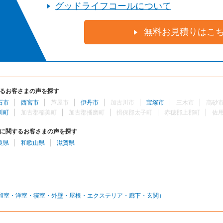
グッドライフコールについて
無料お見積りはこ
るお客さまの声を探す
石市
西宮市
芦屋市
伊丹市
加古川市
宝塚市
三木市
高砂
川町
加古郡稲美町
加古郡播磨町
揖保郡太子町
赤穂郡上郡町
佐
に関するお客さまの声を探す
良県
和歌山県
滋賀県
和室・洋室・寝室・外壁・屋根・エクステリア・廊下・玄関）