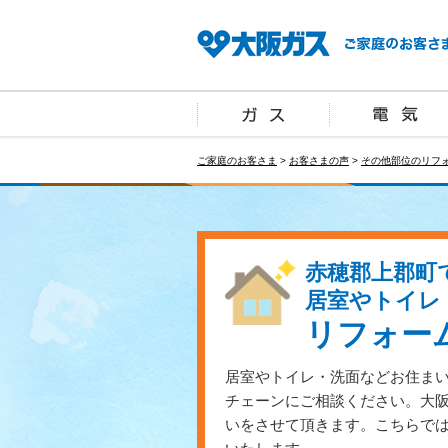
ご家庭のお客さま
>
お客さまの声
>
その他部位のリフ
赤穂郡上郡町
居室やトイレ
リフォー
居室やトイレ・洗面などお住ま
チェーンにご相談ください。大
いをさせて頂きます。こちらで