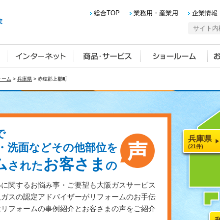
総合TOP
業務用・産業用
企業情報
ォーム
>
兵庫県
> 赤穂郡上郡町
で
兵庫県
・洗面などその他部位を
(21件)
ム
お客さま
された
の
いに関するお悩み事・ご要望も大阪ガスサービス
阪ガスの認定アドバイザーがリフォームのお手伝
はリフォームの事例紹介とお客さまの声をご紹介