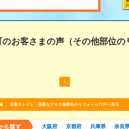
(
町のお客さまの声（その他部位の
1
居室やトイレ・洗面などその他部位のリフォームTOPへ戻る
大阪府
京都府
兵庫県
奈良