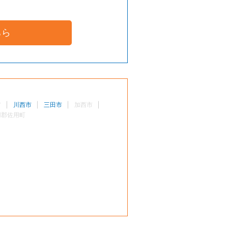
ちら
市
川西市
三田市
加西市
用郡佐用町