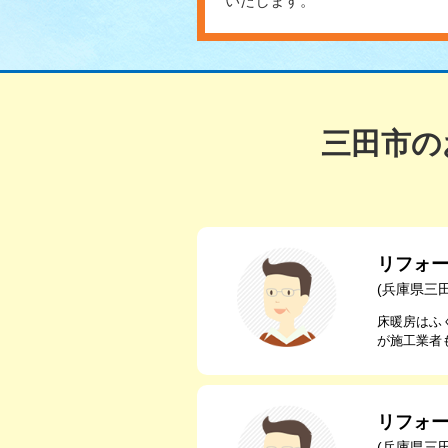
いたします。
三田市の
リフォ
(兵庫県三
床暖房はふ
が施工業者
リフォ
(兵庫県三