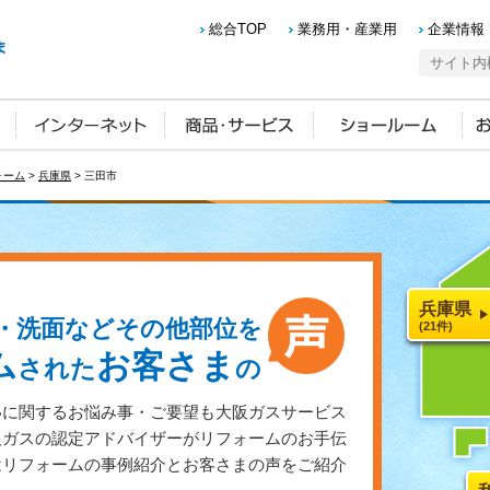
総合TOP
業務用・産業用
企業情報
ォーム
>
兵庫県
> 三田市
兵庫県
・洗面などその他部位を
(21件)
ム
お客さま
された
の
いに関するお悩み事・ご要望も大阪ガスサービス
阪ガスの認定アドバイザーがリフォームのお手伝
はリフォームの事例紹介とお客さまの声をご紹介