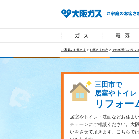
ご家庭のお客さま
>
お客さまの声
>
その他部位のリフ
三田市で
居室やトイレ
リフォー
居室やトイレ・洗面などお住ま
チェーンにご相談ください。大
いをさせて頂きます。こちらで