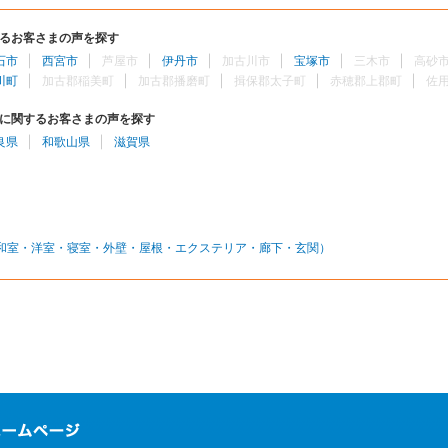
るお客さまの声を探す
石市
西宮市
芦屋市
伊丹市
加古川市
宝塚市
三木市
高砂
川町
加古郡稲美町
加古郡播磨町
揖保郡太子町
赤穂郡上郡町
佐
に関するお客さまの声を探す
良県
和歌山県
滋賀県
和室・洋室・寝室・外壁・屋根・エクステリア・廊下・玄関）