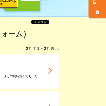
和歌山県
1件)
フォーム）
2
件中
1～2
件表示
ワックとの同時施工であった