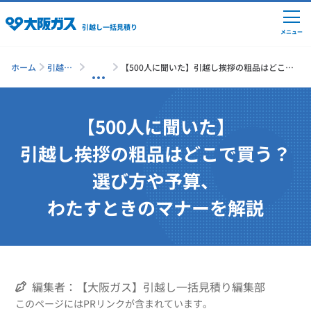
引越し一括見積り
メニュー
ホーム
引越し
【500人に聞いた】引越し挨拶の粗品はどこで
一括見
買う？選び方や予算、わたすときのマナーを解
積り
説
引越しの準備
【500人に聞いた】
引越し挨拶の粗品はどこで買う？
引越し費用の相場
選び方や予算、
わたすときのマナーを解説
単身の引越し
引越し業者ランキング
編集者：【大阪ガス】引越し一括見積り編集部
引越し見積りシミュレーション
このページにはPRリンクが含まれています。