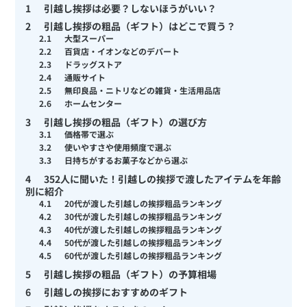
1
引越し挨拶は必要？しないほうがいい？
2
引越し挨拶の粗品（ギフト）はどこで買う？
2.1
大型スーパー
2.2
百貨店・イオンなどのデパート
2.3
ドラッグストア
2.4
通販サイト
2.5
無印良品・ニトリなどの雑貨・生活用品店
2.6
ホームセンター
3
引越し挨拶の粗品（ギフト）の選び方
3.1
価格帯で選ぶ
3.2
使いやすさや使用頻度で選ぶ
3.3
日持ちがするお菓子などから選ぶ
4
352人に聞いた！引越しの挨拶で渡したアイテムを年齢
別に紹介
4.1
20代が渡した引越しの挨拶粗品ランキング
4.2
30代が渡した引越しの挨拶粗品ランキング
4.3
40代が渡した引越しの挨拶粗品ランキング
4.4
50代が渡した引越しの挨拶粗品ランキング
4.5
60代が渡した引越しの挨拶粗品ランキング
5
引越し挨拶の粗品（ギフト）の予算相場
6
引越しの挨拶におすすめのギフト