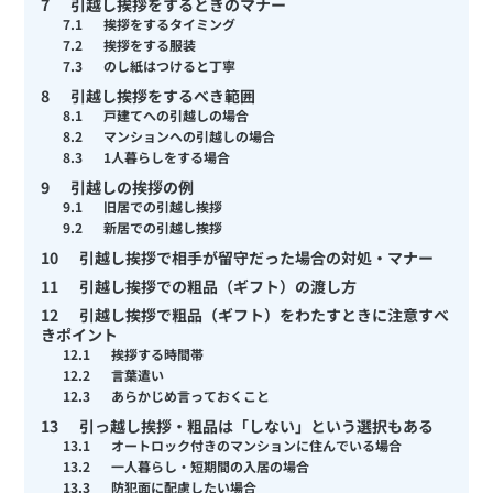
7
引越し挨拶をするときのマナー
7.1
挨拶をするタイミング
7.2
挨拶をする服装
7.3
のし紙はつけると丁寧
8
引越し挨拶をするべき範囲
8.1
戸建てへの引越しの場合
8.2
マンションへの引越しの場合
8.3
1人暮らしをする場合
9
引越しの挨拶の例
9.1
旧居での引越し挨拶
9.2
新居での引越し挨拶
10
引越し挨拶で相手が留守だった場合の対処・マナー
11
引越し挨拶での粗品（ギフト）の渡し方
12
引越し挨拶で粗品（ギフト）をわたすときに注意すべ
きポイント
12.1
挨拶する時間帯
12.2
言葉遣い
12.3
あらかじめ言っておくこと
13
引っ越し挨拶・粗品は「しない」という選択もある
13.1
オートロック付きのマンションに住んでいる場合
13.2
一人暮らし・短期間の入居の場合
13.3
防犯面に配慮したい場合