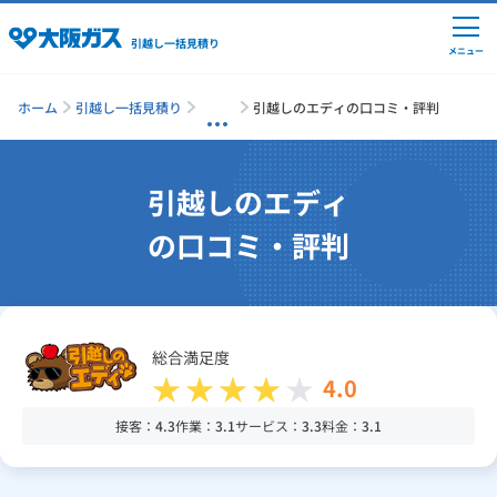
引越し一括見積り
メニュー
ホーム
引越し一括見積り
引越しのエディの口コミ・評判
引越しの準備
引越しのエディ
の口コミ・評判
引越し費用の相場
単身の引越し
総合満足度
4.0
引越し業者ランキング
接客：
4.3
作業：
3.1
サービス：
3.3
料金：
3.1
引越し見積りシミュレーション