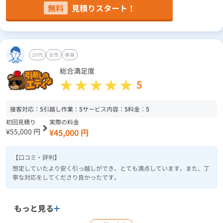
無料
見積りスタート！
20代
女性
単身
総合満足度
5
接客対応：
5
引越し作業：
5
サービス内容：
5
料金：
5
初回見積り
実際の料金
¥55,000 円
¥45,000 円
【口コミ・評判】
想定していたより安く引っ越しができ、とても満点しています。また、丁
寧な対応をしてくださり良かったです。
もっと見る