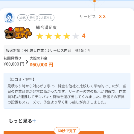
30代
男性
2人暮らし
総合満足度
4
接客対応：
4
引越し作業：
5
サービス内容：
4
料金：
4
初回見積り
実際の料金
¥60,000 円
¥60,000 円
【口コミ・評判】
見積もり時から対応が丁寧で、料金も他社と比較して平均的でしたが、当
日の作業品質が非常に高かったです。リーダーの方の指示が的確で、作業
員3名が連携してテキパキと荷物を運び出してくれました。新居での家具
の設置もスムーズで、予定より早く引っ越しが完了しました。
もっと見る
60秒で完了