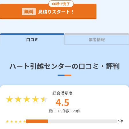
60秒で完了
無料
見積りスタート！
見積り依頼
Daigasコラム
口コミ
業者情報
総合TOP
業務用・産業用のお客さま
企業情報
利用規約
プライバシーポリシー
ハート引越センターの口コミ・評判
総合満足度
4.5
総口コミ件数：29件
7
件