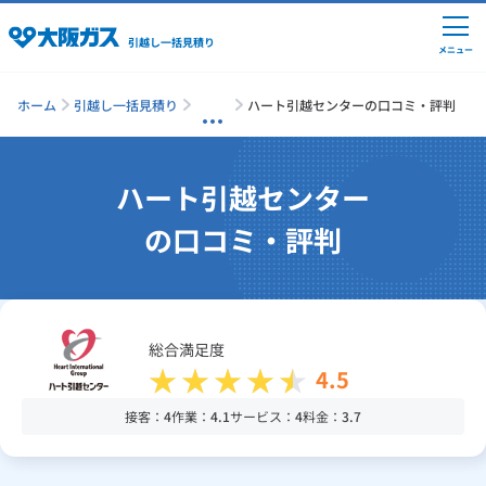
引越し一括見積り
メニュー
ホーム
引越し一括見積り
ハート引越センターの口コミ・評判
引越しの準備
ハート引越センター
の口コミ・評判
引越し費用の相場
単身の引越し
総合満足度
4.5
引越し業者ランキング
接客：
4
作業：
4.1
サービス：
4
料金：
3.7
引越し見積りシミュレーション