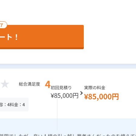
完了
ート！
4
総合満足度
初回見積り
実際の料金
¥85,000円
¥85,000円
容：
4
料金：
4