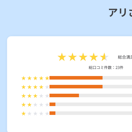
アリ
総合満
総口コミ件数：23件