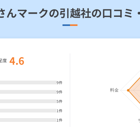
さんマークの引越社の口コミ
4.6
足度
9
件
9
件
5
件
1
件
1
件