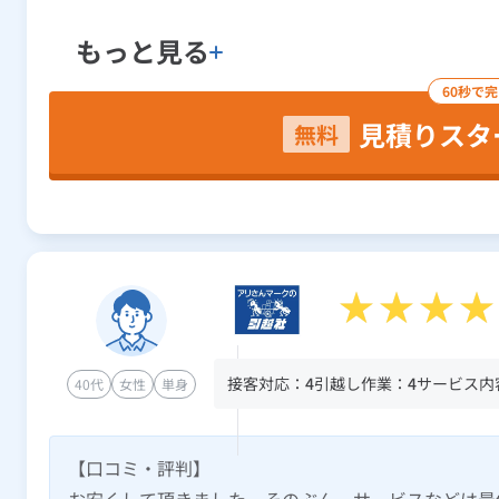
もっと見る
60秒で
見積りスタ
無料
接客対応：
4
引越し作業：
4
サービス内
40代
女性
単身
【口コミ・評判】