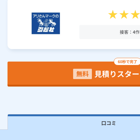
接客：
4
作
60秒で完了
見積りスター
無料
口コミ