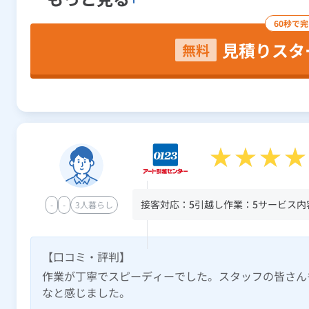
60秒で
見積りスタ
無料
接客対応：
5
引越し作業：
5
サービス内
-
-
3人暮らし
【口コミ・評判】
作業が丁寧でスピーディーでした。スタッフの皆さん
なと感じました。