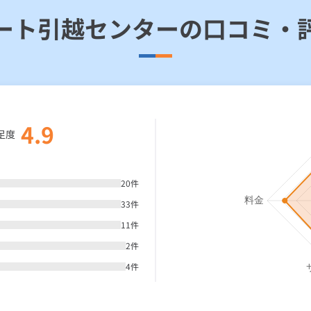
ート引越センターの口コミ・
4.9
足度
20
件
33
件
11
件
2
件
4
件