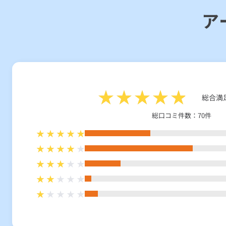
ア
総合満
総口コミ件数：70件