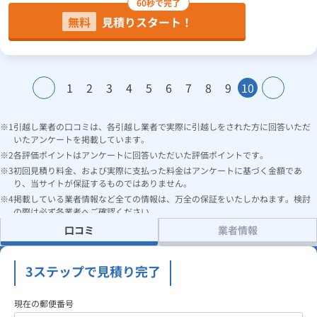
60秒で完了
無料
見積りスタート！
1
2
3
4
5
6
7
8
9
10
引越し業者の口コミは、各引越し業者で実際に引越しをされた方に回答いただ
いたアンケートを掲載しています。
各評価ポイントはアンケートに回答いただいた評価ポイントです。
初回見積り料金、および実際に支払った料金はアンケートに基づく金額であ
り、当サイトが保証するものではありません。
掲載している業者情報など全ての情報は、万全の保証をいたしかねます。検討
の際は必ず各業者へご確認ください。
口コミ
業者情報
3ステップで見積り完了
現在の郵便番号