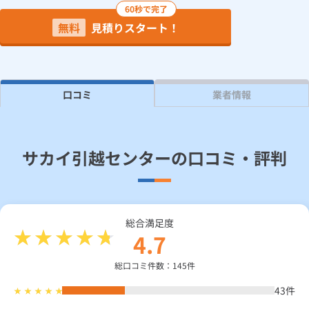
60秒で完了
無料
見積りスタート！
見積り依頼
Daigasコラム
口コミ
業者情報
総合TOP
業務用・産業用のお客さま
企業情報
利用規約
プライバシーポリシー
サカイ引越センターの口コミ・評判
総合満足度
4.7
総口コミ件数：145件
43
件