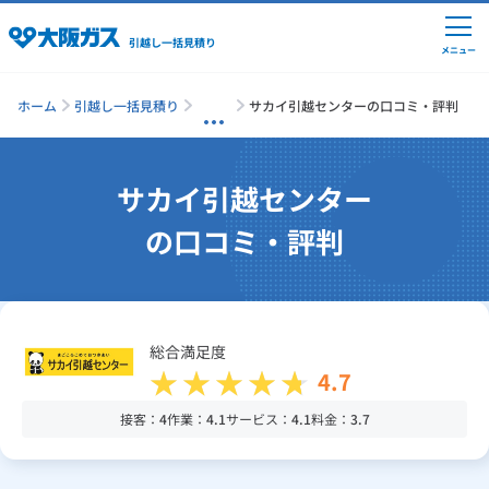
引越し一括見積り
メニュー
ホーム
引越し一括見積り
サカイ引越センターの口コミ・評判
引越しの準備
サカイ引越センター
の口コミ・評判
引越し費用の相場
単身の引越し
総合満足度
4.7
引越し業者ランキング
接客：
4
作業：
4.1
サービス：
4.1
料金：
3.7
引越し見積りシミュレーション