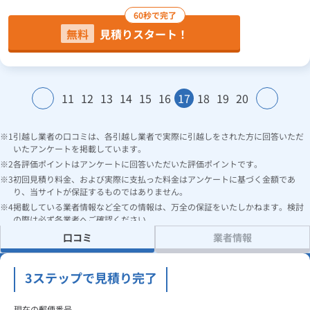
60秒で完了
無料
見積りスタート！
11
12
13
14
15
16
17
18
19
20
引越し業者の口コミは、各引越し業者で実際に引越しをされた方に回答いただ
いたアンケートを掲載しています。
各評価ポイントはアンケートに回答いただいた評価ポイントです。
初回見積り料金、および実際に支払った料金はアンケートに基づく金額であ
り、当サイトが保証するものではありません。
掲載している業者情報など全ての情報は、万全の保証をいたしかねます。検討
の際は必ず各業者へご確認ください。
口コミ
業者情報
3ステップで見積り完了
現在の郵便番号