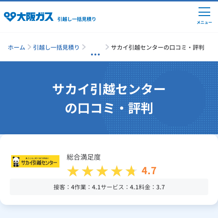
引越し一括見積り
メニュー
ホーム
引越し一括見積り
サカイ引越センターの口コミ・評判
引越しの準備
サカイ引越センター
の口コミ・評判
引越し費用の相場
単身の引越し
総合満足度
4.7
引越し業者ランキング
接客：
4
作業：
4.1
サービス：
4.1
料金：
3.7
引越し見積りシミュレーション