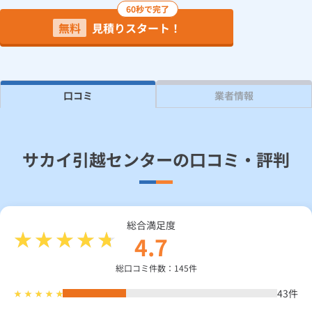
60秒で完了
無料
見積りスタート！
見積り依頼
Daigasコラム
口コミ
業者情報
総合TOP
業務用・産業用のお客さま
企業情報
利用規約
プライバシーポリシー
サカイ引越センターの口コミ・評判
総合満足度
4.7
総口コミ件数：145件
43
件