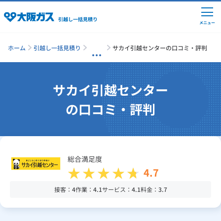
引越し一括見積り
メニュー
ホーム
引越し一括見積り
サカイ引越センターの口コミ・評判
引越しの準備
サカイ引越センター
の口コミ・評判
引越し費用の相場
単身の引越し
総合満足度
4.7
引越し業者ランキング
接客：
4
作業：
4.1
サービス：
4.1
料金：
3.7
引越し見積りシミュレーション