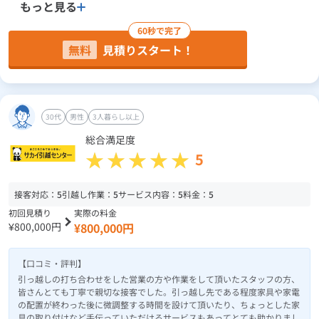
もっと見る
60秒で完了
無料
見積りスタート！
30代
男性
3人暮らし以上
総合満足度
5
接客対応：
5
引越し作業：
5
サービス内容：
5
料金：
5
初回見積り
実際の料金
¥800,000円
¥800,000円
【口コミ・評判】
引っ越しの打ち合わせをした営業の方や作業をして頂いたスタッフの方、
皆さんとても丁寧で親切な接客でした。引っ越し先である程度家具や家電
の配置が終わった後に微調整する時間を設けて頂いたり、ちょっとした家
具の取り付けなど手伝っていただけるサービスもあってとても助かりまし