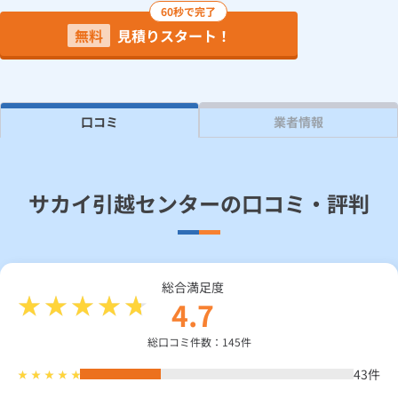
60秒で完了
無料
見積りスタート！
見積り依頼
Daigasコラム
口コミ
業者情報
総合TOP
業務用・産業用のお客さま
企業情報
利用規約
プライバシーポリシー
サカイ引越センターの口コミ・評判
総合満足度
4.7
総口コミ件数：145件
43
件