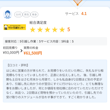
50代
男性
単身
総合満足度
5
接客対応：
5
引越し作業：
5
サービス内容：
5
料金：
5
初回見積り
実際の料金
¥93,000円
¥61,500円
【口コミ・評判】
はじめに営業の方が来られて、お見積りをいただいた時に、失礼ながら相
見積もりをとっていましたので、正直にお伝えしました。 後、引越し時
期も土日をはさむ月末から月頭で、しかも私自身が2日間ほど別の予定が
あり、引越し先に向かうのが翌日にすぐに行けないという、とても無理な
事をお願いしましたが、何とか値段を他社様に合わせていただいただけで
なく、尚且つ、2日間ほど荷物を預かっていただいたので、引越し先での
受け取りのスケジュールが合わす事ができて、すごく助かりました。