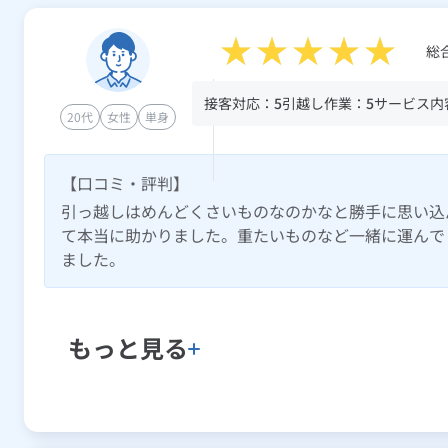
総
接客対応：
5
引越し作業：
5
サービス内
20代
女性
単身
【口コミ・評判】
引っ越しはめんどくさいものなのかなと勝手に思い込
て本当に助かりました。重たいものなど一緒に運んで
ました。
もっと見る