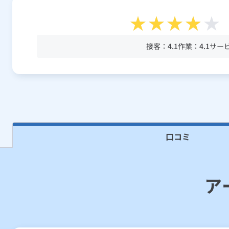
接客：
4.1
作業：
4.1
サー
口コミ
ア