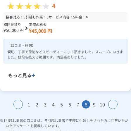
4
接客対応：
5
引越し作業：
5
サービス内容：
5
料金：
4
初回見積り
実際の料金
¥50,000 円
¥45,000 円
【口コミ・評判】
親切、丁寧で荷物などスピーディーにして頂きました。スムーズにいきま
した。値段も払える範囲です。満足感ありました。
もっと見る
1
2
3
4
5
6
7
8
9
10
引越し業者の口コミは、各引越し業者で実際に引越しをされた方に回答いただ
いたアンケートを掲載しています。