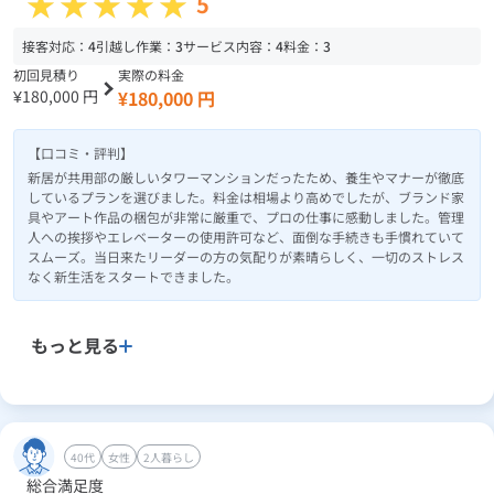
5
接客対応：
4
引越し作業：
3
サービス内容：
4
料金：
3
初回見積り
実際の料金
¥180,000 円
¥180,000 円
【口コミ・評判】
新居が共用部の厳しいタワーマンションだったため、養生やマナーが徹底
しているプランを選びました。料金は相場より高めでしたが、ブランド家
具やアート作品の梱包が非常に厳重で、プロの仕事に感動しました。管理
人への挨拶やエレベーターの使用許可など、面倒な手続きも手慣れていて
スムーズ。当日来たリーダーの方の気配りが素晴らしく、一切のストレス
なく新生活をスタートできました。
もっと見る
40代
女性
2人暮らし
総合満足度