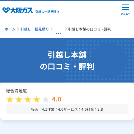
引越し一括見積り
メニュー
ホーム
引越し一括見積り
引越し本舗の口コミ・評判
引越しの準備
引越し本舗
の口コミ・評判
引越し費用の相場
単身の引越し
総合満足度
4.0
引越し業者ランキング
接客：
4.1
作業：
4.0
サービス：
4.0
料金：
3.8
引越し見積りシミュレーション