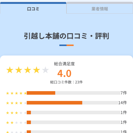
口コミ
業者情報
見積り依頼
引越し本舗の口コミ・評判
Daigasコラム
総合TOP
業務用・産業用のお客さま
企業情報
利用規約
プライバシーポリシー
総合満足度
4.0
総口コミ件数：23件
7
件
14
件
1
件
1
件
1
件