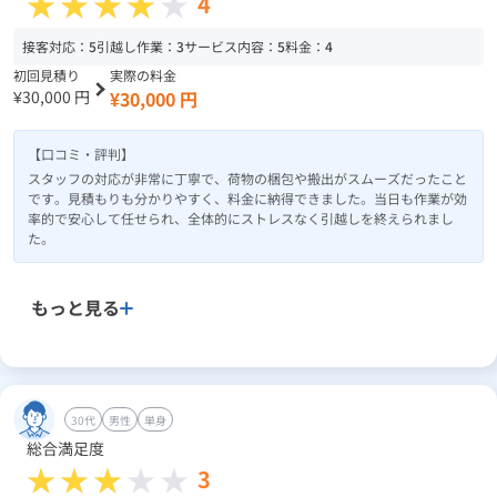
4
接客対応：
5
引越し作業：
3
サービス内容：
5
料金：
4
初回見積り
実際の料金
¥30,000 円
¥30,000 円
【口コミ・評判】
スタッフの対応が非常に丁寧で、荷物の梱包や搬出がスムーズだったこと
です。見積もりも分かりやすく、料金に納得できました。当日も作業が効
率的で安心して任せられ、全体的にストレスなく引越しを終えられまし
た。
もっと見る
30代
男性
単身
総合満足度
3