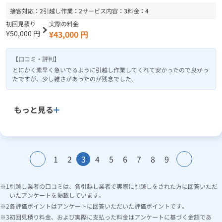
接客対応：
2
引越し作業：
2
サービス内容：
3
料金：
4
初回見積り
実際の料金
¥50,000 円
¥43,000 円
【口コミ・評判】
とにかく素早く急いでるように引越し作業してくれて安かったので良かっ
たですが、少し雑さがあったのが残念でした。
もっと見る
1
2
3
4
5
6
7
8
9
引越し業者の口コミは、各引越し業者で実際に引越しをされた方に回答いただ
いたアンケートを掲載しています。
各評価ポイントはアンケートに回答いただいた評価ポイントです。
初回見積り料金、および実際に支払った料金はアンケートに基づく金額であ