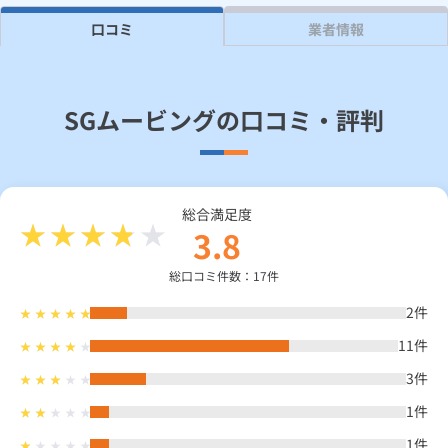
口コミ
業者情報
見積り依頼
SGムービングの口コミ・評判
Daigasコラム
総合TOP
業務用・産業用のお客さま
企業情報
利用規約
プライバシーポリシー
総合満足度
3.8
総口コミ件数：17件
2
件
11
件
3
件
1
件
1
件