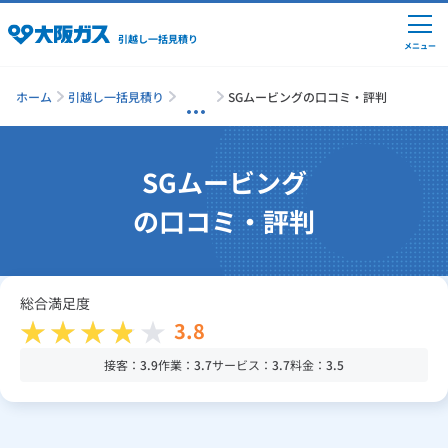
引越し一括見積り
メニュー
ホーム
引越し一括見積り
SGムービングの口コミ・評判
引越しの準備
SGムービング
の口コミ・評判
引越し費用の相場
単身の引越し
総合満足度
3.8
引越し業者ランキング
接客：
3.9
作業：
3.7
サービス：
3.7
料金：
3.5
引越し見積りシミュレーション