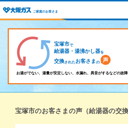
ご家庭のお客さま
宝塚市
で
給湯器・湯沸かし器
を
交換
お客さま
された
の
お湯がでない、湯量が安定しない、水漏れ、異音がするなどの故障
宝塚市のお客さまの声（給湯器の交