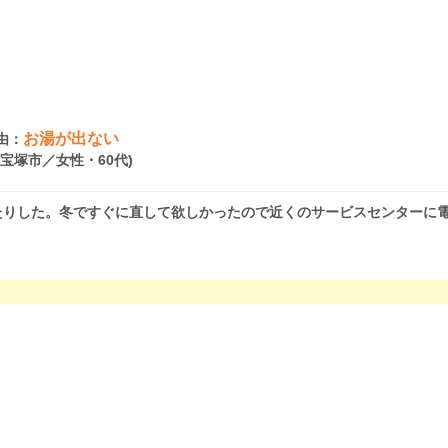
お湯が出ない
由：
県宝塚市／女性・60代)
たりした。冬ですぐに直して欲しかったので近くのサービスセンターに