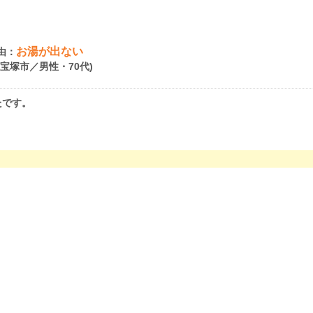
お湯が出ない
由：
県宝塚市／男性・70代)
たです。