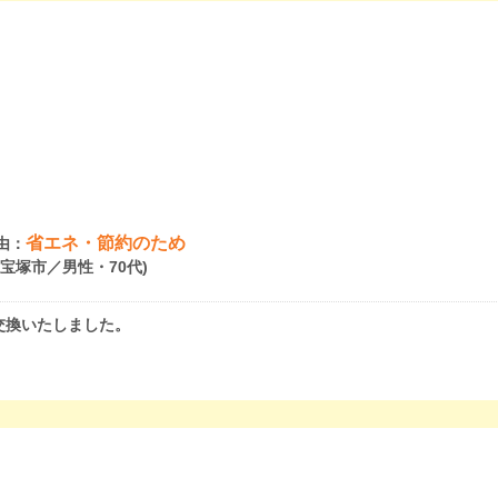
省エネ・節約のため
由：
県宝塚市／男性・70代)
交換いたしました。