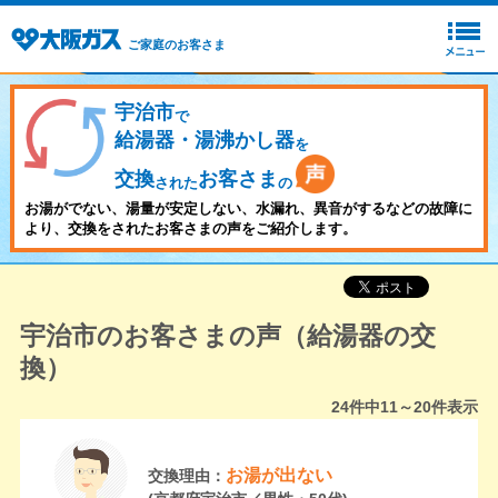
ご家庭のお客さま
宇治市
で
給湯器・湯沸かし器
を
交換
お客さま
された
の
お湯がでない、湯量が安定しない、水漏れ、異音がするなどの故障に
より、交換をされたお客さまの声をご紹介します。
宇治市のお客さまの声（給湯器の交
換）
24
件中
11～20
件表示
お湯が出ない
交換理由：