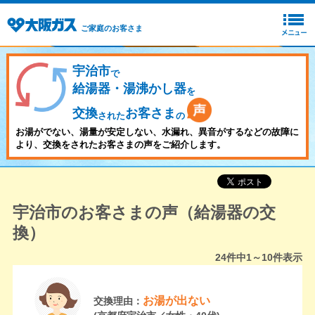
ご家庭のお客さま
宇治市
で
給湯器・湯沸かし器
を
交換
お客さま
された
の
お湯がでない、湯量が安定しない、水漏れ、異音がするなどの故障に
より、交換をされたお客さまの声をご紹介します。
宇治市のお客さまの声（給湯器の交
換）
24
件中
1～10
件表示
お湯が出ない
交換理由：