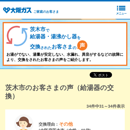
ご家庭のお客さま
茨木市
で
給湯器・湯沸かし器
を
交換
お客さま
された
の
お湯がでない、湯量が安定しない、水漏れ、異音がするなどの故障に
より、交換をされたお客さまの声をご紹介します。
茨木市のお客さまの声（給湯器の交
換）
34
件中
31～34
件表示
その他
交換理由：