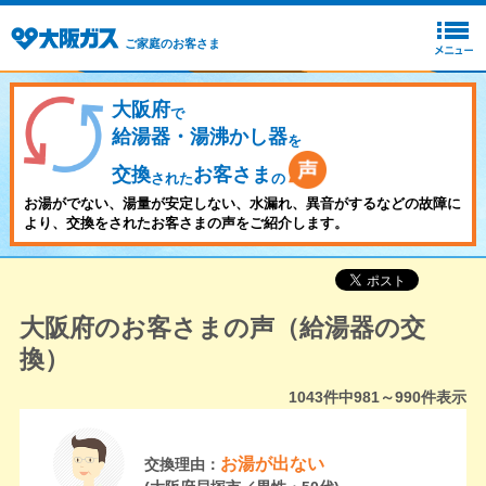
ご家庭のお客さま
大阪府
で
給湯器・湯沸かし器
を
交換
お客さま
された
の
お湯がでない、湯量が安定しない、水漏れ、異音がするなどの故障に
より、交換をされたお客さまの声をご紹介します。
大阪府のお客さまの声（給湯器の交
換）
1043
件中
981～990
件表示
お湯が出ない
交換理由：