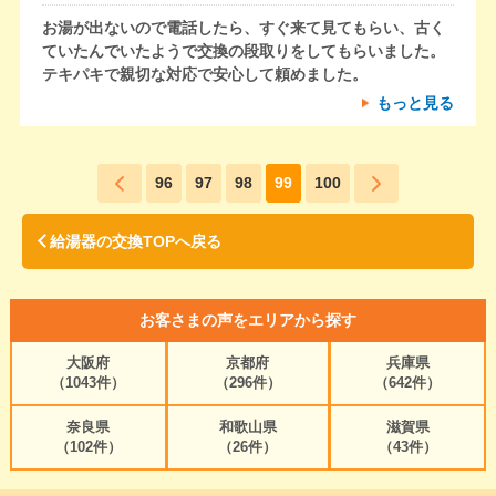
お湯が出ないので電話したら、すぐ来て見てもらい、古く
ていたんでいたようで交換の段取りをしてもらいました。
テキパキで親切な対応で安心して頼めました。
もっと見る
96
97
98
99
100
給湯器の交換TOPへ戻る
お客さまの声をエリアから探す
大阪府
京都府
兵庫県
（1043件）
（296件）
（642件）
奈良県
和歌山県
滋賀県
（102件）
（26件）
（43件）