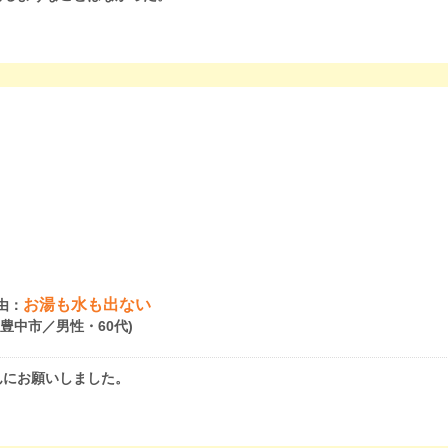
お湯も水も出ない
由：
府豊中市／男性・60代)
んにお願いしました。