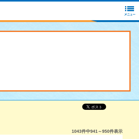
1043
件中
941～950
件表示