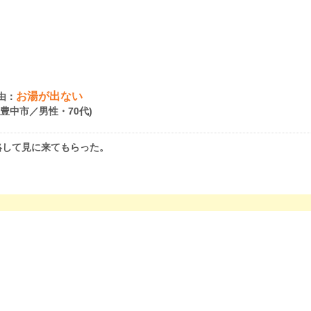
お湯が出ない
由：
府豊中市／男性・70代)
絡して見に来てもらった。