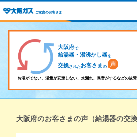
ご家庭のお客さま
大阪府
で
給湯器・湯沸かし器
を
交換
お客さま
された
の
お湯がでない、湯量が安定しない、水漏れ、異音がするなどの故障
大阪府のお客さまの声（給湯器の交