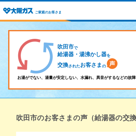
ご家庭のお客さま
吹田市
で
給湯器・湯沸かし器
を
交換
お客さま
された
の
お湯がでない、湯量が安定しない、水漏れ、異音がするなどの故障
吹田市のお客さまの声（給湯器の交