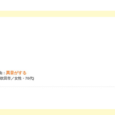
異音がする
由：
府吹田市／女性・70代)
。