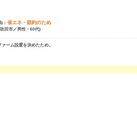
省エネ・節約のため
由：
府吹田市／男性・60代)
ファーム設置を決めたため。