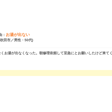
お湯が出ない
由：
府吹田市／男性・50代)
全くお湯が出なくなった。朝修理依頼して至急にとお願いしたけど来て