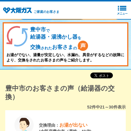
ご家庭のお客さま
豊中市
で
給湯器・湯沸かし器
を
交換
お客さま
された
の
お湯がでない、湯量が安定しない、水漏れ、異音がするなどの故障に
より、交換をされたお客さまの声をご紹介します。
豊中市のお客さまの声（給湯器の交
換）
52
件中
21～30
件表示
お湯が出ない
交換理由：