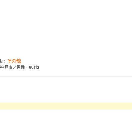
その他
由：
県神戸市／男性・60代)