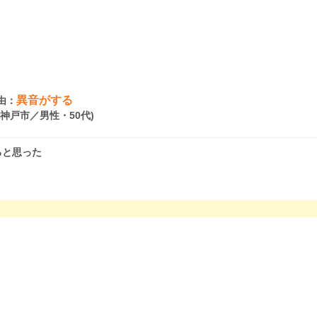
異音がする
由：
県神戸市／男性・50代)
ると思った