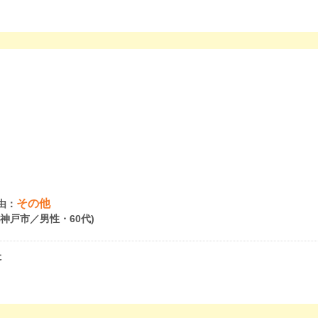
その他
由：
県神戸市／男性・60代)
た