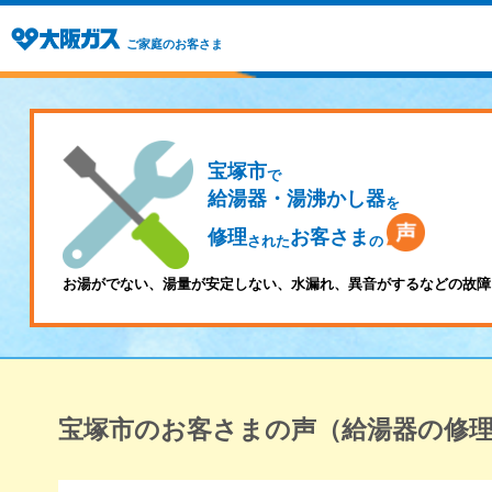
ご家庭のお客さま
宝塚市
で
給湯器・湯沸かし器
を
修理
お客さま
された
の
お湯がでない、湯量が安定しない、水漏れ、異音がするなどの故障
宝塚市のお客さまの声（給湯器の修