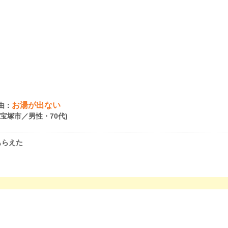
お湯が出ない
由：
県宝塚市／男性・70代)
もらえた