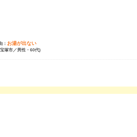
お湯が出ない
由：
県宝塚市／男性・60代)