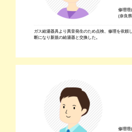
修理理
(奈良
ガス給湯器具より異音発生のため点検、修理を依頼
断になり新規の給湯器と交換した。
修理理