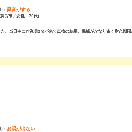
異音がする
由：
県奈良市／女性・70代)
した。当日中に作業員2名が来て点検の結果、機械がかなり古く耐久期限
お湯が出ない
由：