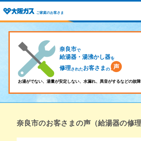
ご家庭のお客さま
奈良市
で
給湯器・湯沸かし器
を
修理
お客さま
された
の
お湯がでない、湯量が安定しない、水漏れ、異音がするなどの故障
奈良市のお客さまの声（給湯器の修