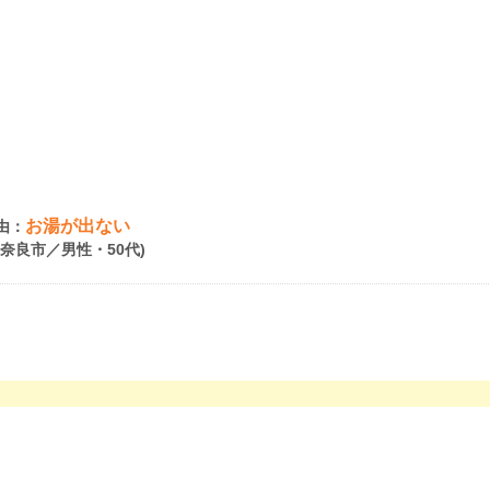
お湯が出ない
由：
県奈良市／男性・50代)