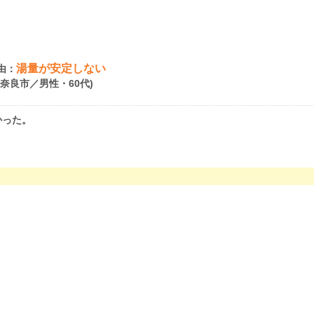
湯量が安定しない
由：
県奈良市／男性・60代)
かった。