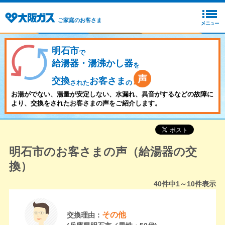
ご家庭のお客さま
明石市
で
給湯器・湯沸かし器
を
交換
お客さま
された
の
お湯がでない、湯量が安定しない、水漏れ、異音がするなどの故障に
より、交換をされたお客さまの声をご紹介します。
明石市のお客さまの声（給湯器の交
換）
40
件中
1～10
件表示
その他
交換理由：