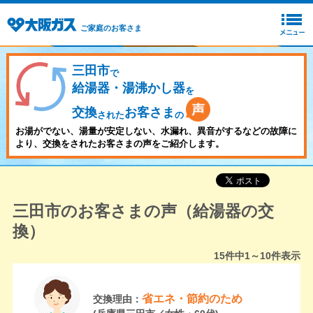
ご家庭のお客さま
三田市
で
給湯器・湯沸かし器
を
交換
お客さま
された
の
お湯がでない、湯量が安定しない、水漏れ、異音がするなどの故障に
より、交換をされたお客さまの声をご紹介します。
三田市のお客さまの声（給湯器の交
換）
15
件中
1～10
件表示
省エネ・節約のため
交換理由：