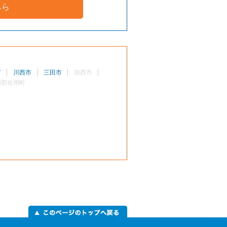
ちら
市
川西市
三田市
加西市
用郡佐用町