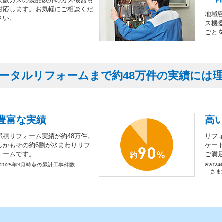
大阪ガスの製品以外のガス機器も
対応します。お気軽にご相談くだ
地域
さい。
ス機
ごと
ータルリフォームまで約48万件の実績には
豊富な実績
高
累積リフォーム実績が約48万件。
リフ
しかもその約6割が水まわりリフ
ケー
ォームです。
ご満
※2025年3月時点の累計工事件数
※202
さま