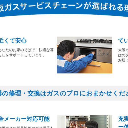
近くて安心
て
あなたのお家のそばで、快適な暮
大阪
らしをサポートしています。
はの
お届
器の修理・交換はガスのプロにおまかせくだ
全メーカー対応可能
充
ー