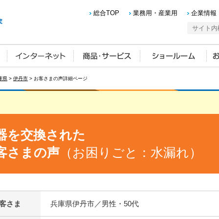
総合TOP
業務用・産業用
企業情報
庫県
>
伊丹市
> お客さまの声詳細ページ
器を交換された
客さまの声
（お困りごと：水漏れ）
客さま
兵庫県伊丹市／男性・50代