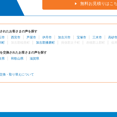
無料お見積りはこ
されたお客さまの声を探す
石市
西宮市
芦屋市
伊丹市
加古川市
宝塚市
三木市
高砂
川町
加古郡稲美町
加古郡播磨町
揖保郡太子町
赤穂郡上郡町
佐
を交換されたお客さまの声を探す
良県
和歌山県
滋賀県
交換・取り替えについて