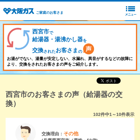
ご家庭のお客さま
西宮市
で
給湯器・湯沸かし器
を
交換
お客さま
された
の
お湯がでない、湯量が安定しない、水漏れ、異音がするなどの故障に
より、交換をされたお客さまの声をご紹介します。
西宮市のお客さまの声（給湯器の交
換）
102
件中
1～10
件表示
その他
交換理由：