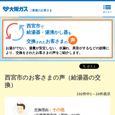
ご家庭のお客さま
西宮市
で
給湯器・湯沸かし器
を
交換
お客さま
された
の
お湯がでない、湯量が安定しない、水漏れ、異音がするなどの故障に
より、交換をされたお客さまの声をご紹介します。
西宮市のお客さまの声（給湯器の交
換）
102
件中
1～10
件表示
その他
交換理由：