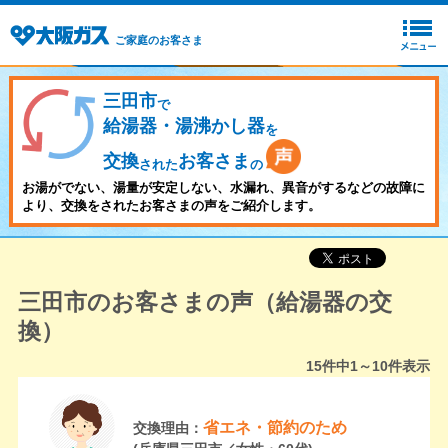
ご家庭のお客さま
三田市
で
給湯器・湯沸かし器
を
交換
お客さま
された
の
お湯がでない、湯量が安定しない、水漏れ、異音がするなどの故障に
より、交換をされたお客さまの声をご紹介します。
三田市のお客さまの声（給湯器の交
換）
15
件中
1～10
件表示
省エネ・節約のため
交換理由：