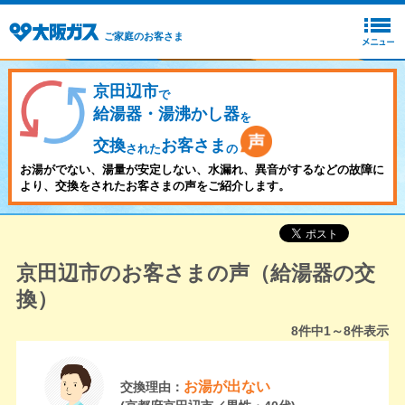
ご家庭のお客さま
京田辺市
で
給湯器・湯沸かし器
を
交換
お客さま
された
の
お湯がでない、湯量が安定しない、水漏れ、異音がするなどの故障に
より、交換をされたお客さまの声をご紹介します。
京田辺市のお客さまの声（給湯器の交
換）
8
件中
1～8
件表示
お湯が出ない
交換理由：