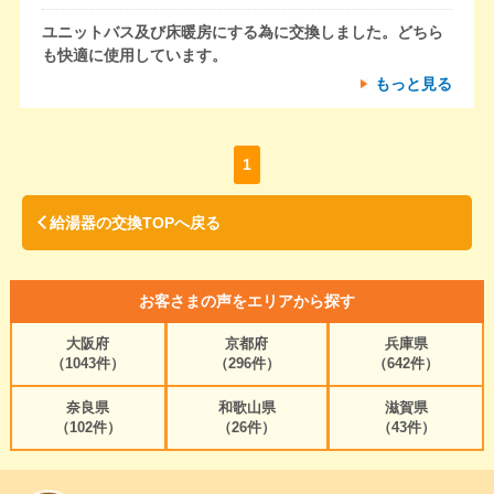
ユニットバス及び床暖房にする為に交換しました。どちら
も快適に使用しています。
もっと見る
1
給湯器の交換TOPへ戻る
お客さまの声をエリアから探す
大阪府
京都府
兵庫県
（1043件）
（296件）
（642件）
奈良県
和歌山県
滋賀県
（102件）
（26件）
（43件）