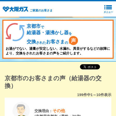
ご家庭のお客さま
京都市
で
給湯器・湯沸かし器
を
交換
お客さま
された
の
お湯がでない、湯量が安定しない、水漏れ、異音がするなどの故障に
より、交換をされたお客さまの声をご紹介します。
京都市のお客さまの声（給湯器の交
換）
199
件中
1～10
件表示
その他
交換理由：