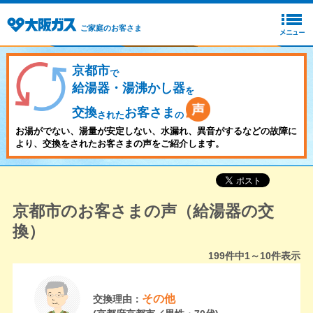
ご家庭のお客さま
京都市
で
給湯器・湯沸かし器
を
交換
お客さま
された
の
お湯がでない、湯量が安定しない、水漏れ、異音がするなどの故障に
より、交換をされたお客さまの声をご紹介します。
京都市のお客さまの声（給湯器の交
換）
199
件中
1～10
件表示
その他
交換理由：