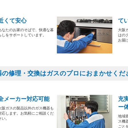
近くて安心
て
あなたのお家のそばで、快適な暮
大阪
らしをサポートしています。
はの
お届
器の修理・交換はガスのプロにおまかせくだ
全メーカー対応可能
充
ー
大阪ガスの製品以外のガス機器も
対応します。お気軽にご相談くだ
地域
さい。
ス機
ごと