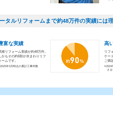
ータルリフォームまで約48万件の実績には
豊富な実績
高
累積リフォーム実績が約48万件。
リフ
しかもその約6割が水まわりリフ
ケー
ォームです。
ご満
※2025年3月時点の累計工事件数
※202
さま