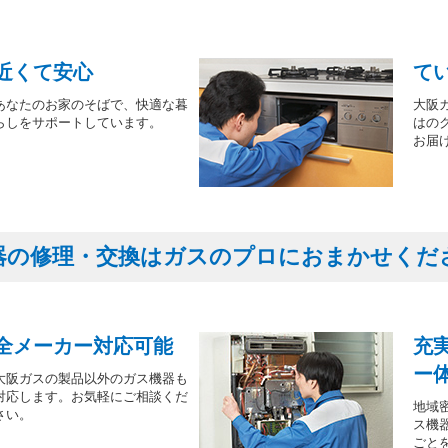
近くて安心
て
あなたのお家のそばで、快適な暮
大阪
らしをサポートしています。
はの
お届
器の修理・交換はガスのプロにおまかせくだ
全メーカー対応可能
充
ー
大阪ガスの製品以外のガス機器も
対応します。お気軽にご相談くだ
地域
さい。
ス機
ごと