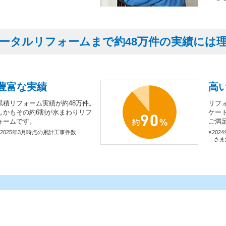
ータルリフォームまで約48万件の実績には
豊富な実績
高
累積リフォーム実績が約48万件。
リフ
しかもその約6割が水まわりリフ
ケー
ォームです。
ご満
※2025年3月時点の累計工事件数
※202
さま