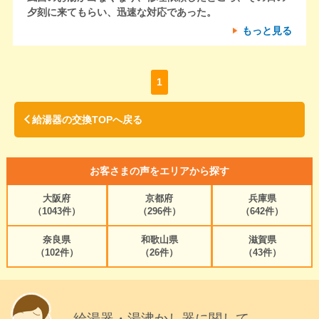
夕刻に来てもらい、迅速な対応であった。
もっと見る
1
給湯器の交換TOPへ戻る
お客さまの声をエリアから探す
大阪府
京都府
兵庫県
（1043件）
（296件）
（642件）
奈良県
和歌山県
滋賀県
（102件）
（26件）
（43件）
給湯器・湯沸かし器に関して