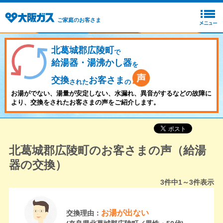
ご家庭のお客さま
北葛城郡広陵町
で
給湯器・湯沸かし器
を
交換
お客さま
された
の
お湯がでない、湯量が安定しない、水漏れ、異音がするなどの故障に
より、交換をされたお客さまの声をご紹介します。
北葛城郡広陵町のお客さまの声（給湯
器の交換）
3
件中
1～3
件表示
お湯が出ない
交換理由：