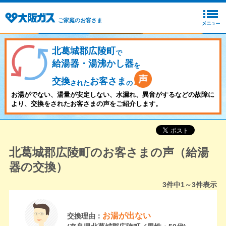
ご家庭のお客さま
北葛城郡広陵町
で
給湯器・湯沸かし器
を
交換
お客さま
された
の
お湯がでない、湯量が安定しない、水漏れ、異音がするなどの故障に
より、交換をされたお客さまの声をご紹介します。
北葛城郡広陵町のお客さまの声（給湯
器の交換）
3
件中
1～3
件表示
お湯が出ない
交換理由：