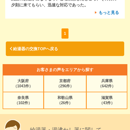
夕刻に来てもらい、迅速な対応であった。
もっと見る
1
給湯器の交換TOPへ戻る
お客さまの声をエリアから探す
大阪府
京都府
兵庫県
（1043件）
（296件）
（642件）
奈良県
和歌山県
滋賀県
（102件）
（26件）
（43件）
給湯器・湯沸かし器に関して