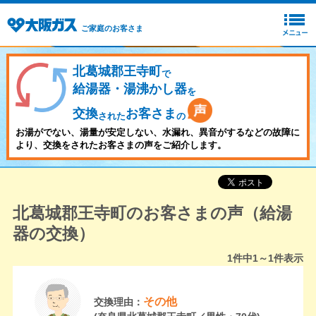
ご家庭のお客さま
北葛城郡王寺町
で
給湯器・湯沸かし器
を
交換
お客さま
された
の
お湯がでない、湯量が安定しない、水漏れ、異音がするなどの故障に
より、交換をされたお客さまの声をご紹介します。
北葛城郡王寺町のお客さまの声（給湯
器の交換）
1
件中
1～1
件表示
その他
交換理由：