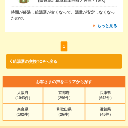
(奈良県北葛城郡王寺町／男性・70代)
時間が経過し給湯器が古くなって、湯量が安定しなくなっ
たので。
もっと見る
1
給湯器の交換TOPへ戻る
お客さまの声をエリアから探す
大阪府
京都府
兵庫県
（1043件）
（296件）
（642件）
奈良県
和歌山県
滋賀県
（102件）
（26件）
（43件）