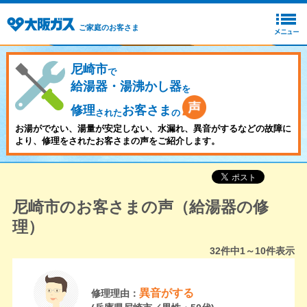
ご家庭のお客さま
尼崎市
で
給湯器・湯沸かし器
を
修理
お客さま
された
の
お湯がでない、湯量が安定しない、水漏れ、異音がするなどの故障に
より、修理をされたお客さまの声をご紹介します。
尼崎市のお客さまの声（給湯器の修
理）
32
件中
1～10
件表示
異音がする
修理理由：