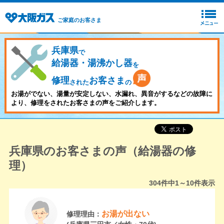
ご家庭のお客さま
兵庫県
で
給湯器・湯沸かし器
を
修理
お客さま
された
の
お湯がでない、湯量が安定しない、水漏れ、異音がするなどの故障に
より、修理をされたお客さまの声をご紹介します。
兵庫県のお客さまの声（給湯器の修
理）
304
件中
1～10
件表示
お湯が出ない
修理理由：