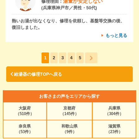
湯量が安定しない
修理理由：
(兵庫県神戸市／男性・50代)
熱いお湯が出なくなり、修理を依頼し、基盤等交換の後、
復旧しました。
もっと見る
1
2
3
4
5
給湯器の修理TOPへ戻る
お客さまの声をエリアから探す
大阪府
京都府
兵庫県
（510件）
（145件）
（304件）
奈良県
和歌山県
滋賀県
（53件）
（9件）
（23件）