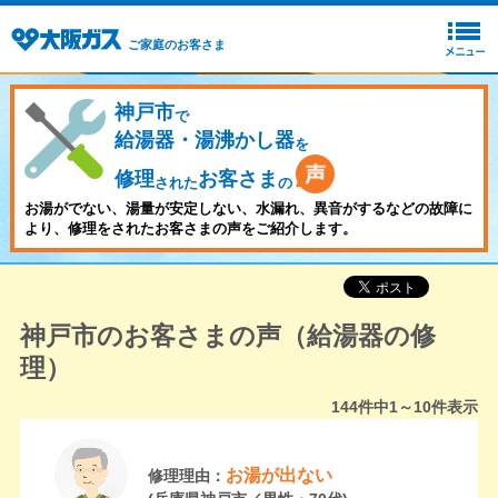
ご家庭のお客さま
神戸市
で
給湯器・湯沸かし器
を
修理
お客さま
された
の
お湯がでない、湯量が安定しない、水漏れ、異音がするなどの故障に
より、修理をされたお客さまの声をご紹介します。
神戸市のお客さまの声（給湯器の修
理）
144
件中
1～10
件表示
お湯が出ない
修理理由：