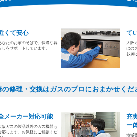
近くて安心
て
あなたのお家のそばで、快適な暮
大阪
らしをサポートしています。
はの
お届
器の修理・交換はガスのプロにおまかせくだ
全メーカー対応可能
充
ー
大阪ガスの製品以外のガス機器も
対応します。お気軽にご相談くだ
地域