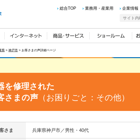
総合TOP
業務用・産業用
企業情報
庫県
>
神戸市
> お客さまの声詳細ページ
器を修理された
客さまの声
（お困りごと：その他）
客さま
兵庫県神戸市／男性・40代