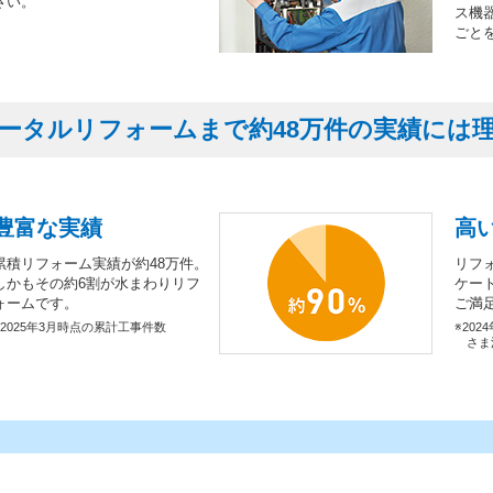
さい。
ス機
ごと
ータルリフォームまで約48万件の実績には
豊富な実績
高
累積リフォーム実績が約48万件。
リフ
しかもその約6割が水まわりリフ
ケー
ォームです。
ご満
※2025年3月時点の累計工事件数
※202
さま