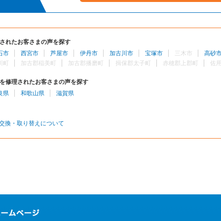
されたお客さまの声を探す
石市
西宮市
芦屋市
伊丹市
加古川市
宝塚市
三木市
高砂
川町
加古郡稲美町
加古郡播磨町
揖保郡太子町
赤穂郡上郡町
佐
を修理されたお客さまの声を探す
良県
和歌山県
滋賀県
交換・取り替えについて