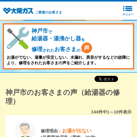
ご家庭のお客さま
神戸市
で
給湯器・湯沸かし器
を
修理
お客さま
された
の
お湯がでない、湯量が安定しない、水漏れ、異音がするなどの故障に
より、修理をされたお客さまの声をご紹介します。
神戸市のお客さまの声（給湯器の修
理）
144
件中
1～10
件表示
お湯が出ない
修理理由：