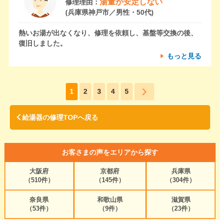
湯量が安定しない
修理理由：
(兵庫県神戸市／男性・50代)
熱いお湯が出なくなり、修理を依頼し、基盤等交換の後、
復旧しました。
もっと見る
1
2
3
4
5
給湯器の修理TOPへ戻る
お客さまの声をエリアから探す
大阪府
京都府
兵庫県
（510件）
（145件）
（304件）
奈良県
和歌山県
滋賀県
（53件）
（9件）
（23件）