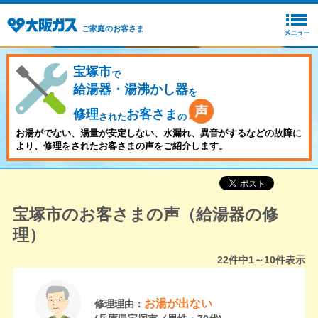
ご家庭のお客さま
宝塚市
で
給湯器・湯沸かし器
を
修理
お客さま
された
の
お湯がでない、湯量が安定しない、水漏れ、異音がするなどの故障に
より、修理をされたお客さまの声をご紹介します。
宝塚市のお客さまの声（給湯器の修
理）
22
件中
1～10
件表示
お湯が出ない
修理理由：