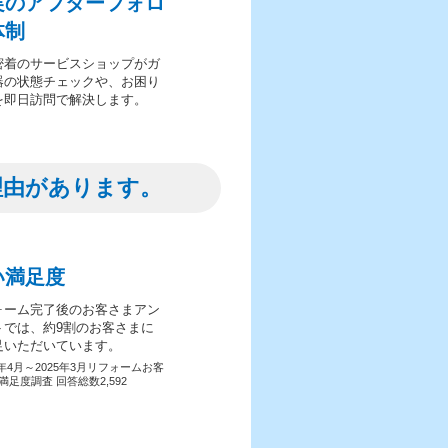
実のアフターフォロ
体制
密着のサービスショップがガ
器の状態チェックや、お困り
を即日訪問で解決します。
理由があります。
い満足度
ォーム完了後のお客さまアン
トでは、約9割のお客さまに
足いただいています。
4年4月～2025年3月リフォームお客
満足度調査 回答総数2,592