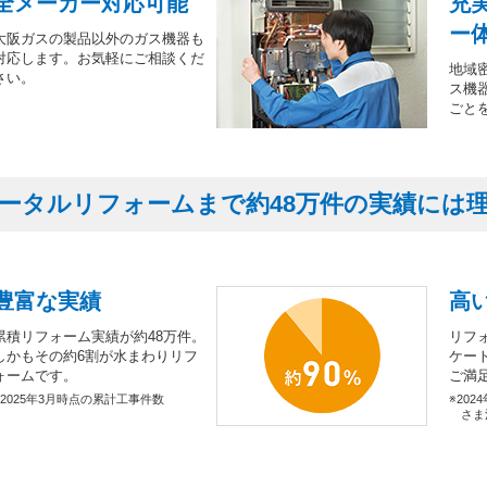
全メーカー対応可能
充
ー
大阪ガスの製品以外のガス機器も
対応します。お気軽にご相談くだ
地域
さい。
ス機
ごと
ータルリフォームまで約48万件の実績には
豊富な実績
高
累積リフォーム実績が約48万件。
リフ
しかもその約6割が水まわりリフ
ケー
ォームです。
ご満
※2025年3月時点の累計工事件数
※202
さま