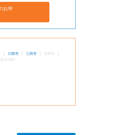
のお申
市
川西市
三田市
加西市
用郡佐用町