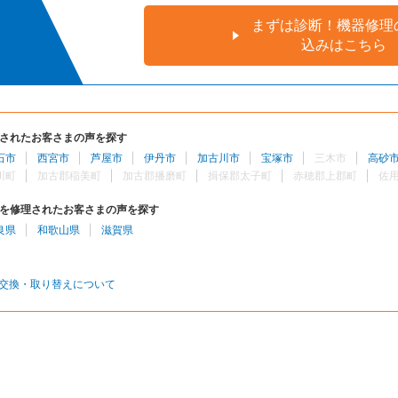
まずは診断！機器修理
込みはこちら
されたお客さまの声を探す
石市
西宮市
芦屋市
伊丹市
加古川市
宝塚市
三木市
高砂
川町
加古郡稲美町
加古郡播磨町
揖保郡太子町
赤穂郡上郡町
佐
を修理されたお客さまの声を探す
良県
和歌山県
滋賀県
交換・取り替えについて