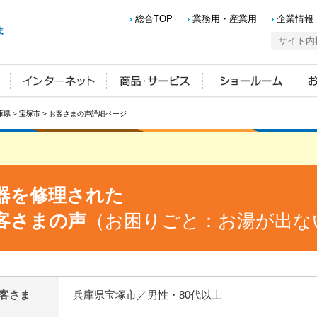
総合TOP
業務用・産業用
企業情報
庫県
>
宝塚市
> お客さまの声詳細ページ
器を修理された
客さまの声
（お困りごと：お湯が出な
客さま
兵庫県宝塚市／男性・80代以上