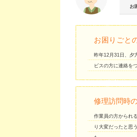
お
お困りごと
昨年12月31日、
ビスの方に連絡を
修理訪問時
作業員の方かられ
り大変だったと思